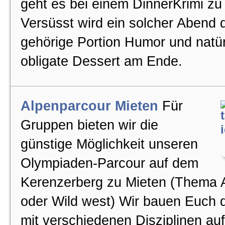
geht es bei einem DinnerKrimi zu
Versüsst wird ein solcher Abend 
Firmenausfluege
gehörige Portion Humor und natür
obligate Dessert am Ende.
Firmenanlaesse
Teambildung
Alpenparcour Mieten
Für
Gruppen bieten wir die
Erlebnisausflug
günstige Möglichkeit unseren
Olympiaden-Parcour auf dem
Iglubauen
Kerenzerberg zu Mieten (Thema 
oder Wild west) Wir bauen Euch 
unsere Angebote
mit verschiedenen Disziplinen auf