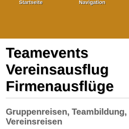
Startseite
Navigation
Firmenevents
Teamevents
Teamevents
Ausflugsideen
Vereinsausflug
Firmenausflüge
Sommerangebot
Winterangebot
Gruppenreisen, Teambildung,
Vereinsreisen