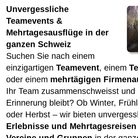
Rahmenprogramme
Unvergessliche
Teamevents &
EscapeGames
Mehrtagesausflüge in der
ganzen Schweiz
Kerenzerberg
Suchen Sie nach einem
einzigartigen
Teamevent
, einem
Te
Schulklassen
oder einem
mehrtägigen Firmena
Ihr Team zusammenschweisst und 
Kontakt
Erinnerung bleibt? Ob Winter, Frü
oder Herbst – wir bieten unvergess
Locations
Erlebnisse und Mehrtagesreisen