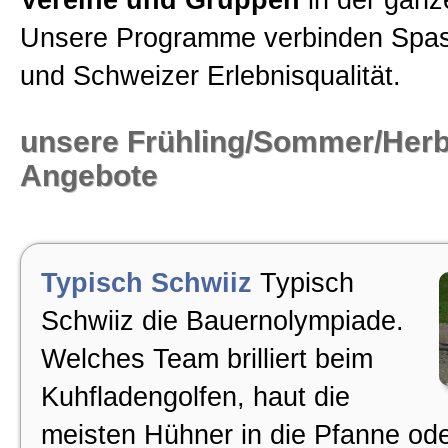
Vereine und Gruppen
in der ganz
unsere Partner
Unsere Programme verbinden Spas
und Schweizer Erlebnisqualität.
Links
unsere Frühling/Sommer/Herb
Blog
Angebote
Allgemein
Weihnachtsevents
Typisch Schwiiz
Typisch
Schwiiz die Bauernolympiade.
Teamevent Raku brennen
Welches Team brilliert beim
Kuhfladengolfen, haut die
Eisschnitzen im Team
meisten Hühner in die Pfanne oder