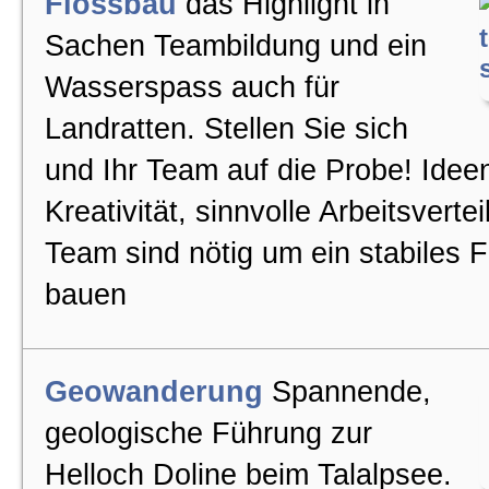
Flossbau
das Highlight in
Sachen Teambildung und ein
Winterangebot
Wasserspass auch für
Landratten. Stellen Sie sich
Vereinsausflug
und Ihr Team auf die Probe! Idee
Kreativität, sinnvolle Arbeitsverte
Ausflugsideen
Team sind nötig um ein stabiles F
bauen
Betriebsausflug
Winterevents
Geowanderung
Spannende,
geologische Führung zur
Incentives
Helloch Doline beim Talalpsee.