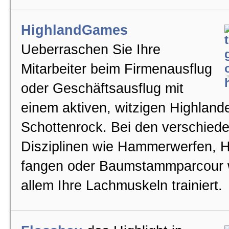
Polterausflüge
HighlandGames
Ueberraschen Sie Ihre
EscapeGames
Mitarbeiter beim Firmenausflug
oder Geschäftsausflug mit
Pfeilbogenschiessen
einem aktiven, witzigen Highland
Schottenrock. Bei den verschied
Teamevent Ideen Schweiz
Disziplinen wie Hammerwerfen, 
fangen oder Baumstammparcour 
Vereinsausflüge
allem Ihre Lachmuskeln trainiert.
Sommerangebot