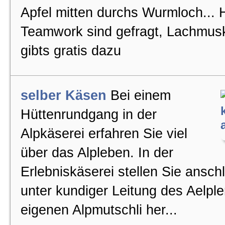
Apfel mitten durchs Wurmloch...
Hölloch Wintertouren
Teamwork sind gefragt, Lachmusk
gibts gratis dazu
Weihnachtsessen Ideen
selber Käsen
Bei einem
Bubble-Suite
Hüttenrundgang in der
Alpkäserei erfahren Sie viel
AllSeason
über das Alpleben. In der
Erlebniskäserei stellen Sie ansch
Flossbau Teambildung
unter kundiger Leitung des Aelple
eigenen Alpmutschli her...
HighlandGames